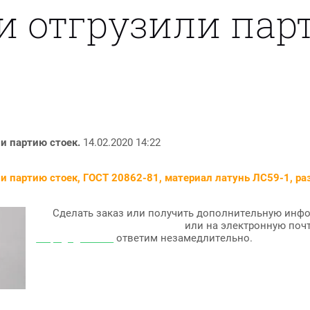
и отгрузили пар
и партию стоек.
14.02.2020 14:22
ли партию стоек, ГОСТ 20862-81, материал латунь ЛС59-1, р
Сделать заказ или получить дополнительную инф
(8313) 36-72-27, (831) 280-82-72
или на электронную по
krepegn@mail.ru
ответим незамедлительно.