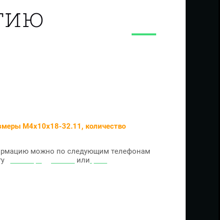
тию
азмеры М4х10х18-32.11, количество
ормацию можно по следующим телефонам
чту
prof-krepeg@mail.ru
или
prof-